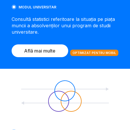
MODUL UNIVERSITAR
Consultă statistici referitoare la situația pe piața
muncii a absolvenților unui program de studii
universitare.
Află mai multe
OPTIMIZAT PENTRU MOBIL